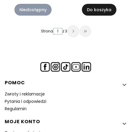
Kerbl
cm, tekstylna, 10 szt.,
czerwony, Kerbl
Niedostępny
Do koszyka
Strona
z 3
Przejdź do ostatniej 
Linki w stopce
POMOC
Zwroty i reklamacje
Pytania i odpowiedzi
Regulamin
MOJE KONTO