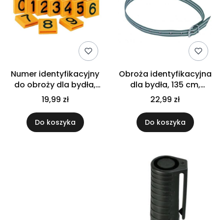
Numer identyfikacyjny
Obroża identyfikacyjna
do obroży dla bydła,
dla bydła, 135 cm,
żółty, 10 szt., Kerbl
zielony/biały Kerbl
19,99 zł
22,99 zł
Do koszyka
Do koszyka