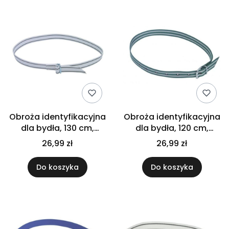
Obroża identyfikacyjna
Obroża identyfikacyjna
dla bydła, 130 cm,
dla bydła, 120 cm,
biały/czarny, Kerbl
zielony/biały Kerbl
26,99 zł
26,99 zł
Do koszyka
Do koszyka