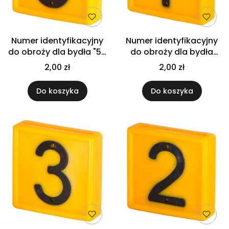
Numer identyfikacyjny
Numer identyfikacyjny
do obroży dla bydła "5",
do obroży dla bydła
żółty, 1 szt., Kerbl
"4", żółty, 1 szt., Kerbl
2,00 zł
2,00 zł
Do koszyka
Do koszyka