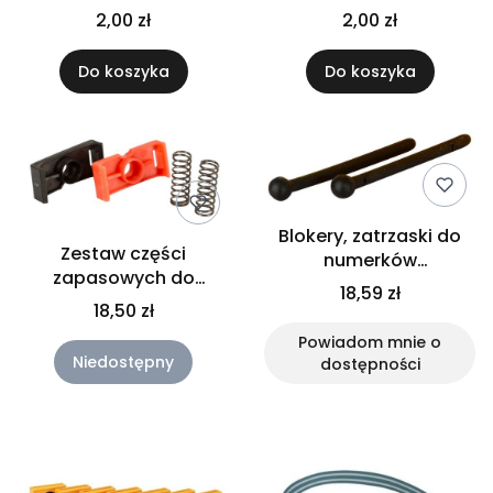
żółty, 1 szt., Kerbl
2,00 zł
2,00 zł
Do koszyka
Do koszyka
Blokery, zatrzaski do
Zestaw części
numerków
zapasowych do
identyfikacyjnych, 12
18,59 zł
kolczykownicy
szt., Kerbl
18,50 zł
PrimaFlex, Kerbl
Powiadom mnie o
Niedostępny
dostępności