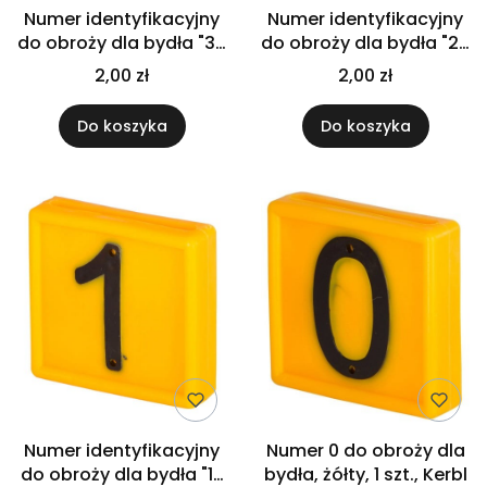
Numer identyfikacyjny
Numer identyfikacyjny
do obroży dla bydła "3",
do obroży dla bydła "2",
żółty, 1 szt., Kerbl
żółty, 1 szt., Kerbl
2,00 zł
2,00 zł
Do koszyka
Do koszyka
Numer identyfikacyjny
Numer 0 do obroży dla
do obroży dla bydła "1",
bydła, żółty, 1 szt., Kerbl