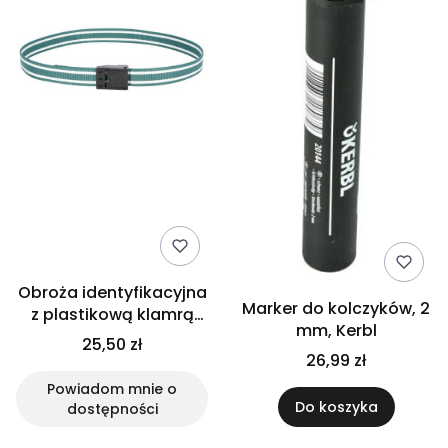
Obroża identyfikacyjna
Marker do kolczyków, 2
z plastikową klamrą
mm, Kerbl
zatrzaskową, 130 cm,
25,50 zł
zielony, Kerbl
26,99 zł
Powiadom mnie o
Do koszyka
dostępności