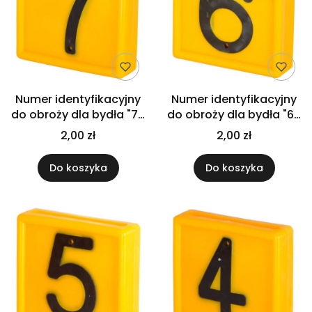
Numer identyfikacyjny
Numer identyfikacyjny
do obroży dla bydła "7",
do obroży dla bydła "6",
żółty, 1 szt., Kerbl
żółty, 1 szt., Kerbl
2,00 zł
2,00 zł
Do koszyka
Do koszyka