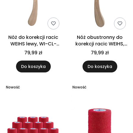
Nóż do korekcji racic
Nóż obustronny do
WEIHS lewy, WI-CL-
korekcji racic WEIHS,
12003
prawy, WI-DCR-12001
79,99 zł
79,99 zł
Do koszyka
Do koszyka
Nowość
Nowość