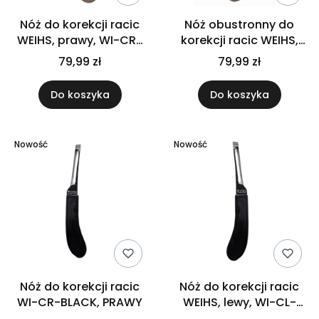
Nóż do korekcji racic
Nóż obustronny do
WEIHS, prawy, WI-CR-
korekcji racic WEIHS,
12003
lewy, WI-CDL-12001
79,99 zł
79,99 zł
Do koszyka
Do koszyka
Nowość
Nowość
Nóż do korekcji racic
Nóż do korekcji racic
WI-CR-BLACK, PRAWY
WEIHS, lewy, WI-CL-
BLACK