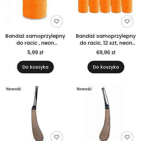
Bandaż samoprzylepny
Bandaż samoprzylepny
do racic , neon
do racic, 12 szt, neon
pomarańczowy
pomarańczowy
5,99 zł
69,96 zł
Do koszyka
Do koszyka
Nowość
Nowość