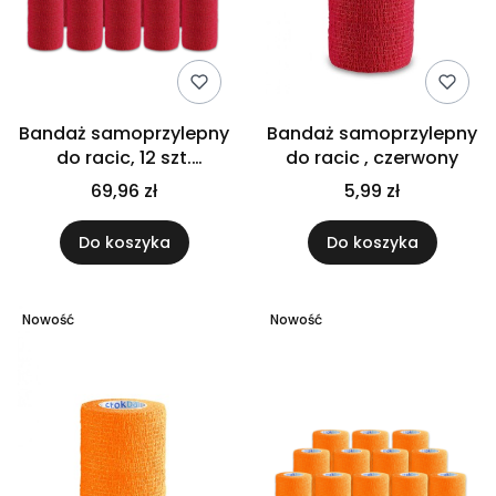
Bandaż samoprzylepny
Bandaż samoprzylepny
do racic, 12 szt.
do racic , czerwony
czerwony
69,96 zł
5,99 zł
Do koszyka
Do koszyka
Nowość
Nowość