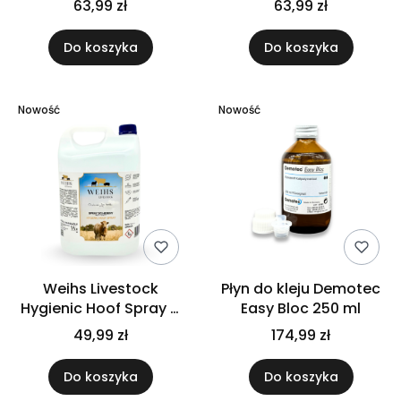
63,99 zł
63,99 zł
Do koszyka
Do koszyka
Nowość
Nowość
Weihs Livestock
Płyn do kleju Demotec
Hygienic Hoof Spray –
Easy Bloc 250 ml
Refill 5L
49,99 zł
174,99 zł
Do koszyka
Do koszyka