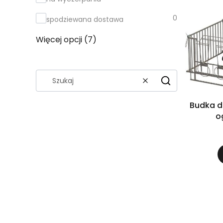
0
spodziewana dostawa
Więcej opcji (7)
Wyczyść
Szukaj
Budka d
o