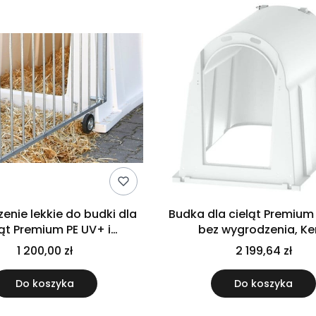
enie lekkie do budki dla
Budka dla cieląt Premium
ląt Premium PE UV+ i
bez wygrodzenia, Ke
MasterPlus, Kerbl
1 200,00 zł
2 199,64 zł
Do koszyka
Do koszyka