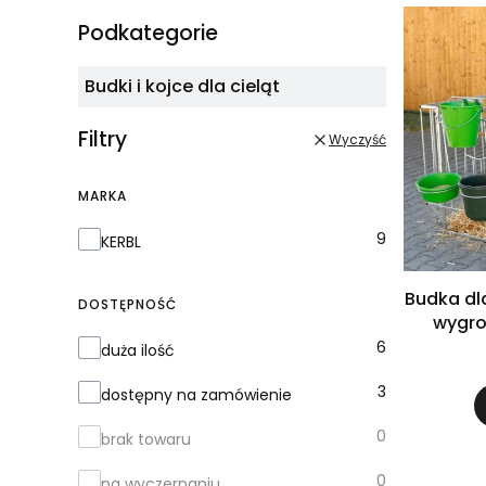
Podkategorie
Budki i kojce dla cieląt
Filtry
Wyczyść
MARKA
Marka
9
KERBL
Budka dl
DOSTĘPNOŚĆ
wygro
Dostępność
6
duża ilość
3
dostępny na zamówienie
0
brak towaru
0
na wyczerpaniu