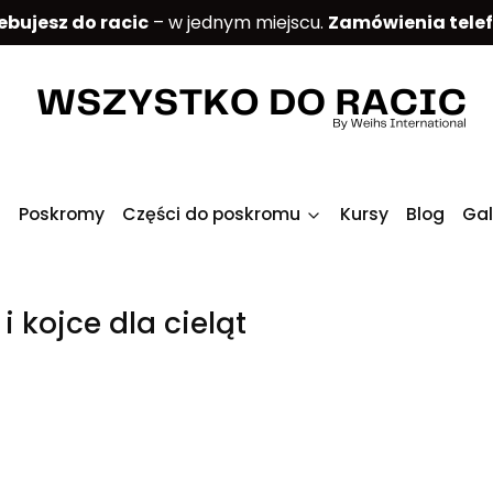
ebujesz do racic
– w jednym miejscu.
Zamówienia tele
Poskromy
Części do poskromu
Kursy
Blog
Gal
i kojce dla cieląt
produktów