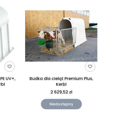
 PE UV+,
Budka dla cieląt Premium Plus,
rbl
Kerbl
2 629,52 zł
Niedostępny