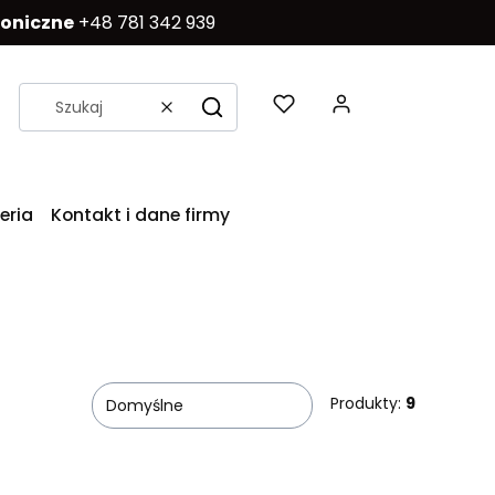
foniczne
+48 781 342 939
Produkty w k
Wyczyść
Szukaj
eria
Kontakt i dane firmy
Produkty:
9
Domyślne