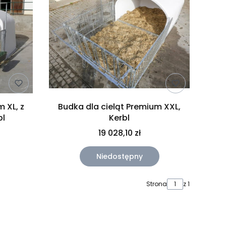
 XL, z
Budka dla cieląt Premium XXL,
bl
Kerbl
19 028,10 zł
Niedostępny
Strona
z 1