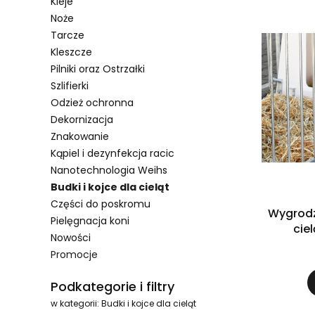
Kleje
Noże
Tarcze
Kleszcze
Pilniki oraz Ostrzałki
Szlifierki
Odzież ochronna
Dekornizacja
Znakowanie
Kąpiel i dezynfekcja racic
Nanotechnologia Weihs
Budki i kojce dla cieląt
Części do poskromu
Wygrodz
Pielęgnacja koni
cie
Nowości
Promocje
Koniec menu
Podkategorie i filtry
w kategorii: Budki i kojce dla cieląt