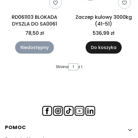
RD061103 BLOKADA
Zaczep kulowy 3000kg
DYSZLA DO SA0061
(41-51)
78,50 zł
536,99 zł
Niedostępny
Do koszyka
Strona
z 1
Linki w stopce
POMOC