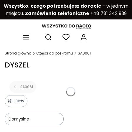
Wszystko, czego potrzebujesz do racic
– w jednym
miejscu.
Zamówienia telefoniczne
+48 781 342 939
Produkty w kos
Otwórz wyszukiwarkę
Strona główna
Części do poskromu
SA0061
DYSZEL
SA0061
Filtry
Domyślne