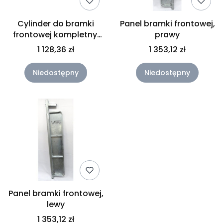
Cylinder do bramki
Panel bramki frontowej,
frontowej kompletny,
prawy
HY41111
1 128,36 zł
1 353,12 zł
Niedostępny
Niedostępny
Panel bramki frontowej,
lewy
1 353,12 zł