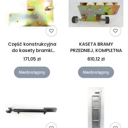
Część konstrukcyjna
KASETA BRAMY
do kasety bramki
PRZEDNIEJ, KOMPLETNA
frontowej (41-51-61)
171,05 zł
610,12 zł
Niedostępny
Niedostępny