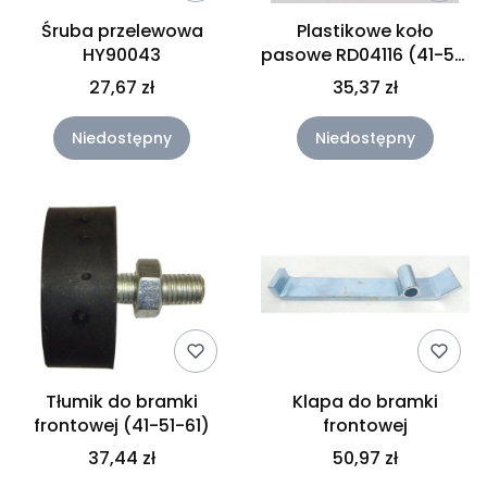
Śruba przelewowa
Plastikowe koło
HY90043
pasowe RD04116 (41-51-
61)
27,67 zł
35,37 zł
Niedostępny
Niedostępny
Tłumik do bramki
Klapa do bramki
frontowej (41-51-61)
frontowej
37,44 zł
50,97 zł