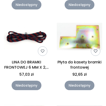
Niedostępny
Niedostępny
LINA DO BRAMKI
Płyta do kasety bramki
FRONTOWEJ 6 MM X 2,8
frontowej
M ODPORNA NA
57,03 zł
92,65 zł
ŚCIERANIE Z ZACISKIEM
Niedostępny
Niedostępny