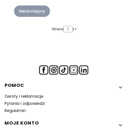
Niedostępny
Strona
z 1
Linki w stopce
POMOC
Zwroty i reklamacje
Pytania i odpowiedzi
Regulamin
MOJE KONTO