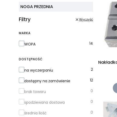
NOGA PRZEDNIA
Filtry
Wyczyść
MARKA
Marka
14
WOPA
DOSTĘPNOŚĆ
Nakładk
Dostępność
2
na wyczerpaniu
12
dostępny na zamówienie
0
brak towaru
0
spodziewana dostawa
0
średnia ilość