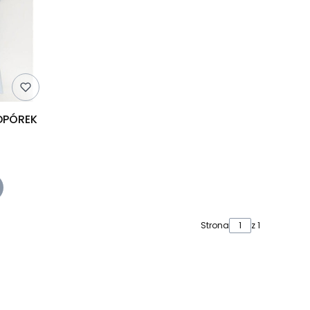
DPÓREK
Strona
z 1