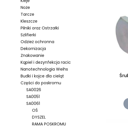
Kleje
Noże
Tarcze
Kleszcze
Pilniki oraz Ostrzałki
Szlifierki
Odzież ochronna
Dekornizacja
Znakowanie
Kąpiel i dezynfekcja racic
Nanotechnologia Weihs
Śru
Budki i kojce dla cieląt
Części do poskromu
SA0026
SA0051
SA0061
OŚ
DYSZEL
RAMA POSKROMU