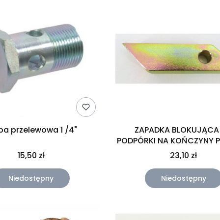
ba przelewowa 1 /4"
ZAPADKA BLOKUJĄCA
PODPÓRKI NA KOŃCZYNY P
(61)
15,50 zł
23,10 zł
Niedostępny
Niedostępny