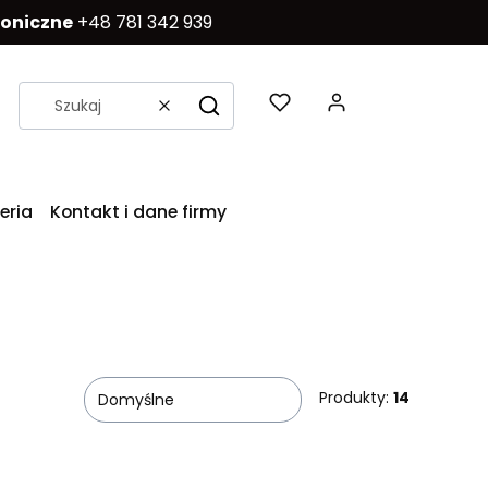
foniczne
+48 781 342 939
Produkty w k
Wyczyść
Szukaj
eria
Kontakt i dane firmy
Produkty:
14
Domyślne