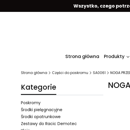
Wszystko, czego potrz
Strona główna
Produkty
Strona główna
Części do poskromu
SA0061
NOGA PRZE
NOGA
Kategorie
Poskromy
Środki pielęgnacyjne
Środki opatrunkowe
Lista 
Zestawy do Racic Demotec