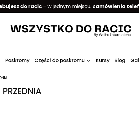
ebujesz do racic
– w jednym miejscu.
Zamówienia tele
Poskromy
Części do poskromu
Kursy
Blog
Gal
DNIA
 PRZEDNIA
produktów