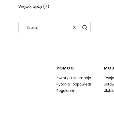
Więcej opcji (7)
Wyczyść
Szukaj
Linki w stopce
POMOC
MOJ
Zwroty i reklamacje
Twoj
Pytania i odpowiedzi
Ustaw
Regulamin
Ulubi