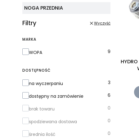
NOGA PRZEDNIA
Filtry
Wyczyść
MARKA
Marka
9
WOPA
HYDRO 
DOSTĘPNOŚĆ
Dostępność
3
na wyczerpaniu
6
dostępny na zamówienie
0
brak towaru
0
spodziewana dostawa
0
średnia ilość