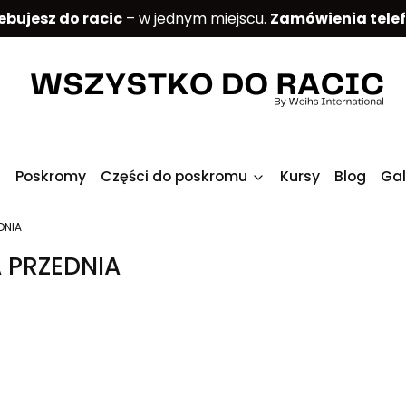
ebujesz do racic
– w jednym miejscu.
Zamówienia tele
Poskromy
Części do poskromu
Kursy
Blog
Gal
DNIA
 PRZEDNIA
produktów