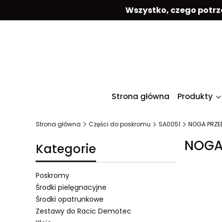
Wszystko, czego potrz
Strona główna
Produkty
Strona główna
Części do poskromu
SA0051
NOGA PRZE
NOGA
Kategorie
Poskromy
Środki pielęgnacyjne
Środki opatrunkowe
Lista 
Zestawy do Racic Demotec