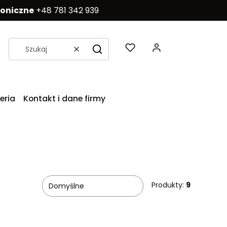
foniczne
+48 781 342 939
Produkty w k
Wyczyść
Szukaj
eria
Kontakt i dane firmy
Produkty:
9
Domyślne