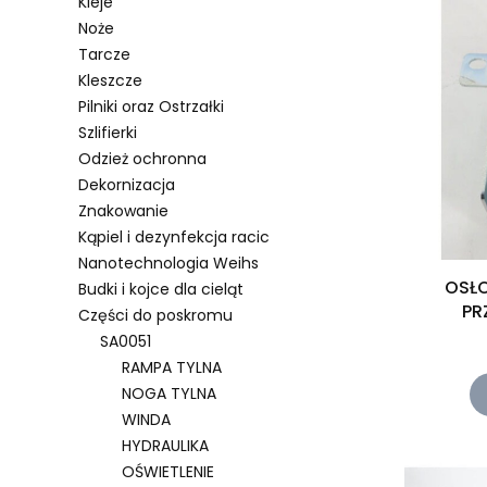
Kleje
Noże
Tarcze
Kleszcze
Pilniki oraz Ostrzałki
Szlifierki
Odzież ochronna
Dekornizacja
Znakowanie
Kąpiel i dezynfekcja racic
Nanotechnologia Weihs
OSŁ
Budki i kojce dla cieląt
PR
Części do poskromu
SA0051
RAMPA TYLNA
NOGA TYLNA
WINDA
HYDRAULIKA
OŚWIETLENIE