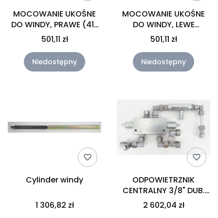
MOCOWANIE UKOŚNE
MOCOWANIE UKOŚNE
DO WINDY, PRAWE (41-
DO WINDY, LEWE
51)
OBROTOWE (41-51)
501,11 zł
501,11 zł
Niedostępny
Niedostępny
Cylinder windy
ODPOWIETRZNIK
CENTRALNY 3/8" DUB.
4,84:1 (61)
1 306,82 zł
2 602,04 zł