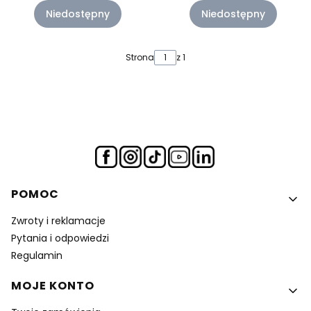
Niedostępny
Niedostępny
Strona
z 1
Linki w stopce
POMOC
Zwroty i reklamacje
Pytania i odpowiedzi
Regulamin
MOJE KONTO