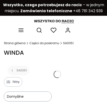
Wszystko, czego potrzebujesz do racic
– w jednym
miejscu.
Zamówienia telefoniczne
+48 781 342 939
Produkty w kos
Otwórz wyszukiwarkę
Strona główna
Części do poskromu
SA0051
WINDA
SA0051
Filtry
Domyślne