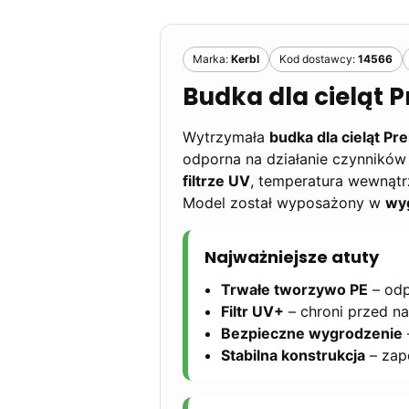
Marka:
Kerbl
Kod dostawcy:
14566
Budka dla cieląt
P
Wytrzymała
budka dla cieląt P
odporna na działanie czynników
filtrze UV
, temperatura wewnątr
Model został wyposażony w
wyg
Najważniejsze atuty
Trwałe tworzywo PE
– odp
Filtr UV+
– chroni przed n
Bezpieczne wygrodzenie
Stabilna konstrukcja
– zap