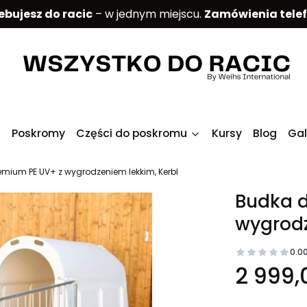
ebujesz do racic
– w jednym miejscu.
Zamówienia tele
Poskromy
Części do poskromu
Kursy
Blog
Gal
remium PE UV+ z wygrodzeniem lekkim, Kerbl
Budka d
wygrodz
0.0
2 999,