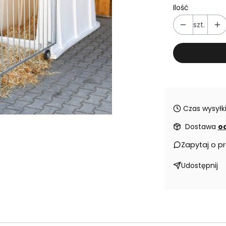
Ilość
szt.
Czas wysyłki
Dostawa
od
Zapytaj o p
Udostępnij