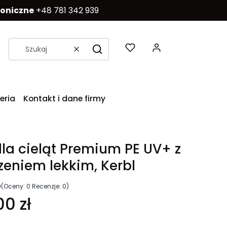
foniczne
+48 781 342 939
Produkty w k
Wyczyść
Szukaj
eria
Kontakt i dane firmy
la cieląt Premium PE UV+ z
eniem lekkim, Kerbl
0
(Oceny: 0 Recenzje: 0)
00 zł