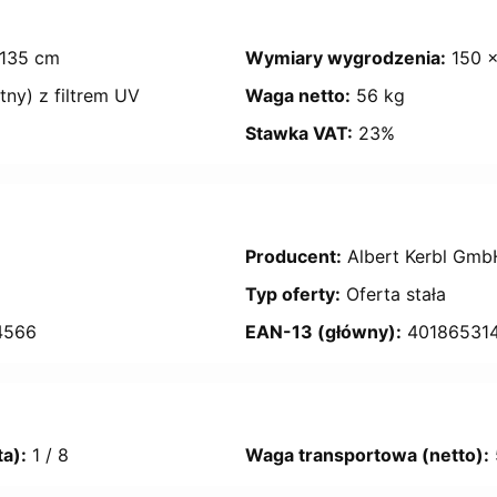
 135 cm
Wymiary wygrodzenia:
150 ×
tny) z filtrem UV
Waga netto:
56 kg
Stawka VAT:
23%
Producent:
Albert Kerbl Gmb
Typ oferty:
Oferta stała
4566
EAN-13 (główny):
40186531
a):
1 / 8
Waga transportowa (netto):