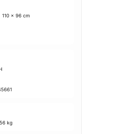
 110 × 96 cm
H
45661
56 kg