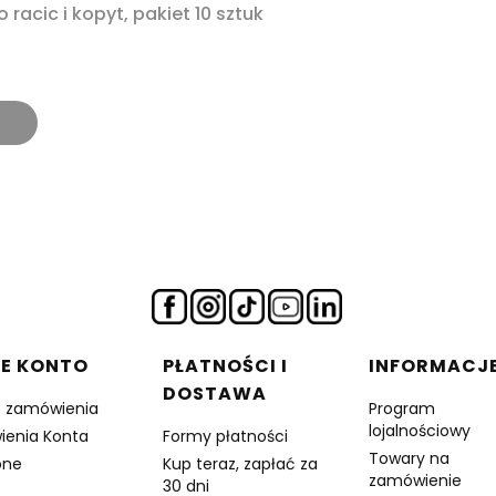
 Derm Spray + , Spray do racic i kopyt, pakiet 10 sztuk
a
E KONTO
PŁATNOŚCI I
INFORMACJ
DOSTAWA
e zamówienia
Program
lojalnościowy
ienia Konta
Formy płatności
Towary na
one
Kup teraz, zapłać za
zamówienie
30 dni