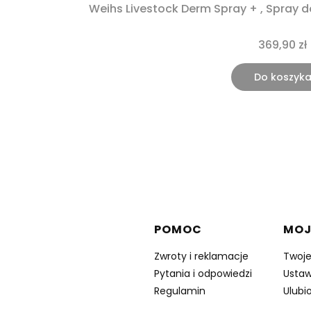
Weihs Livestock
369,90 zł
Do koszyk
Linki w stopce
POMOC
MOJ
Zwroty i reklamacje
Twoj
Pytania i odpowiedzi
Ustaw
Regulamin
Ulubi