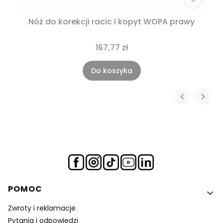
Nóż do korekcji racic i kopyt WOPA prawy
167,77 zł
Do koszyka
Linki w stopce
POMOC
Zwroty i reklamacje
Pytania i odpowiedzi