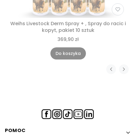
Weihs Livestock Derm Spray + , Spray do racic i
kopyt, pakiet 10 sztuk
369,90 zł
Do koszyka
Linki w stopce
POMOC