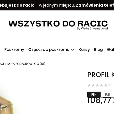
ebujesz do racic
– w jednym miejscu.
Zamówienia tele
Poskromy
Części do poskromu
Kursy
Blog
Gal
ROFIL KOŁA PODPOROWEGO (51)
PROFIL
0.0
PLN
EUR
108,77 