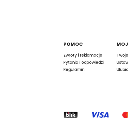
Linki w stopce
POMOC
MOJ
Zwroty i reklamacje
Twoj
Pytania i odpowiedzi
Ustaw
Regulamin
Ulubi