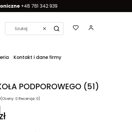
foniczne
+48 781 342 939
Produkty w k
Wyczyść
Szukaj
eria
Kontakt i dane firmy
 KOŁA PODPOROWEGO (51)
0
(Oceny: 0 Recenzje: 0)
zł