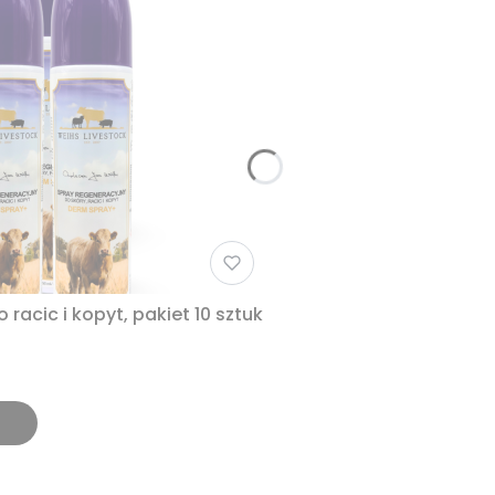
 Derm Spray + , Spray do racic i kopyt, pakiet 10 sztuk
a