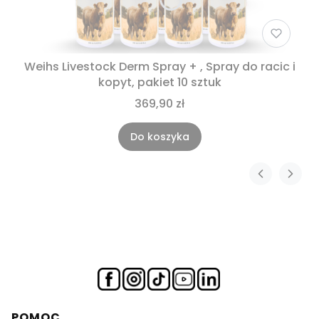
Weihs Livestock Derm Spray + , Spray do racic i
kopyt, pakiet 10 sztuk
369,90 zł
Do koszyka
Linki w stopce
POMOC