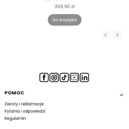
369,90 zł
Do koszyka
Linki w stopce
POMOC
Zwroty i reklamacje
Pytania i odpowiedzi
Regulamin