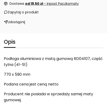
Dostawa
od 19,50 zł
- Inpost Paczkomaty
Zapytaj o produkt
Udostępnij
Opis
Podłoga aluminiowa z matą gumową RD04107, część
tylna (41-51)
770 x 590 mm
Podana cena jest ceną netto
Producent nie posiada w sprzedaży samej maty
gumowej.