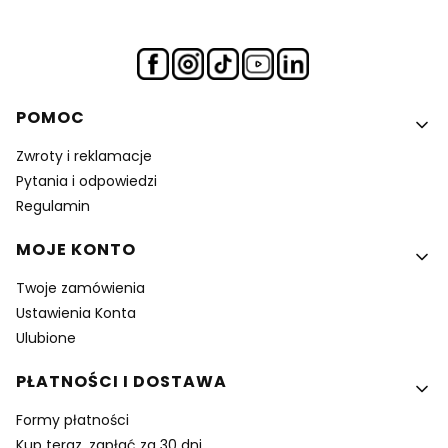
Linki w stopce
POMOC
Zwroty i reklamacje
Pytania i odpowiedzi
Regulamin
MOJE KONTO
Twoje zamówienia
Ustawienia Konta
Ulubione
PŁATNOŚCI I DOSTAWA
Formy płatności
Kup teraz, zapłać za 30 dni