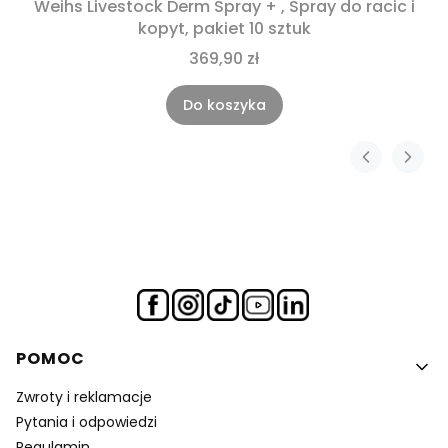
Weihs Livestock Derm Spray + , Spray do racic i
kopyt, pakiet 10 sztuk
369,90 zł
Do koszyka
Linki w stopce
POMOC
Zwroty i reklamacje
Pytania i odpowiedzi
Regulamin