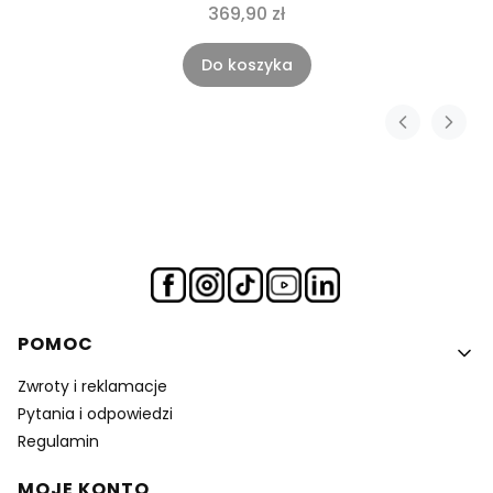
369,90 zł
Do koszyka
Linki w stopce
POMOC
Zwroty i reklamacje
Pytania i odpowiedzi
Regulamin
MOJE KONTO