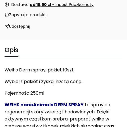
Dostawa
od 19,50 zł
- Inpost Paczkomaty
Zapytaj o produkt
Udostępnij
Opis
Weihs Derm spray, pakiet 10szt.
Wybierz pakiet i zyskaj niższą cenę.
Pojemnośc 250ml
WEIHS nanoAnimals DERM SPRAY
to s
pray do
regeneracji skóry zwierząt hodowlanych. Dzięki
aktywnym cząstkom srebra, preparat wnika w
głębsze warstwy tkanek miękkich skracając czas