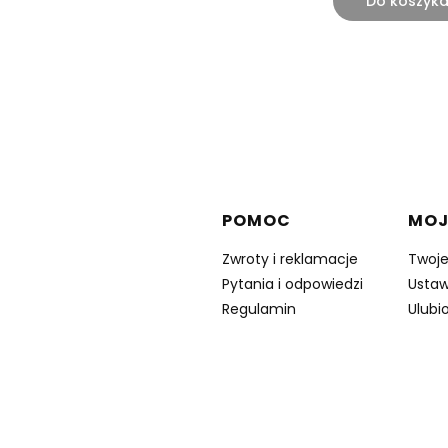
Do koszyk
Linki w stopce
POMOC
MOJ
Zwroty i reklamacje
Twoj
Pytania i odpowiedzi
Ustaw
Regulamin
Ulubi