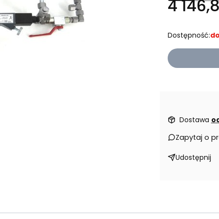
4 146,8
Dostępność:
do
Dostawa
od
Zapytaj o p
Udostępnij