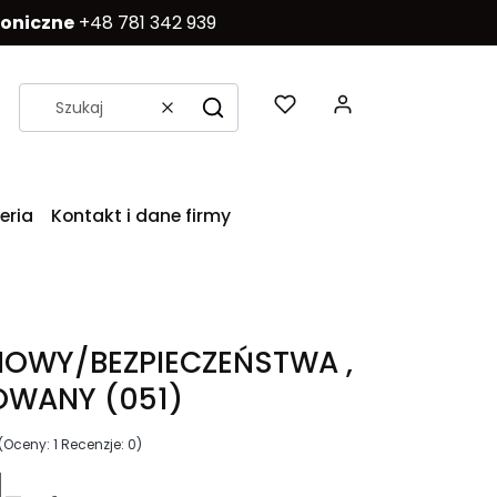
foniczne
+48 781 342 939
Produkty w k
Wyczyść
Szukaj
eria
Kontakt i dane firmy
NIOWY/BEZPIECZEŃSTWA ,
WANY (051)
(Oceny: 1 Recenzje: 0)