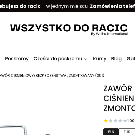
ebujesz do racic
– w jednym miejscu.
Zamówienia tele
Poskromy
Części do poskromu
Kursy
Blog
Gal
AWÓR CIŚNIENIOWY/BEZPIECZEŃSTWA , ZMONTOWANY (051)
ZAWÓR
CIŚNIE
ZMONTO
1.00
PLN
EUR