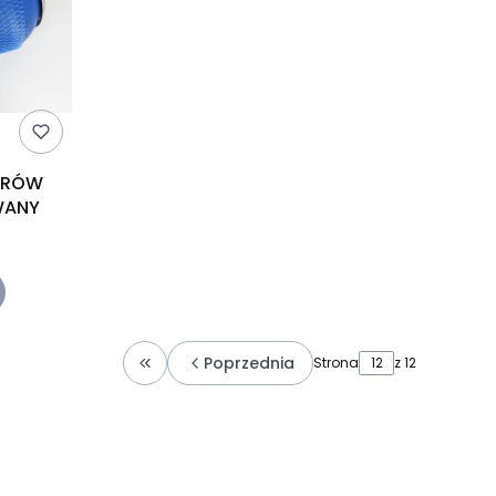
BARÓW
WANY
Poprzednia
Strona
z 12
Wróć do pierwszej strony z produktami