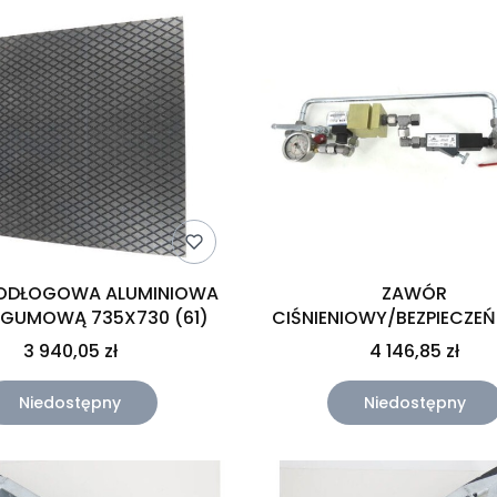
PODŁOGOWA ALUMINIOWA
ZAWÓR
z MATĄ GUMOWĄ 735X730 (61)
CIŚNIENIOWY/BEZPIECZEŃ
ZMONTOWANY (0
3 940,05 zł
4 146,85 zł
Niedostępny
Niedostępny