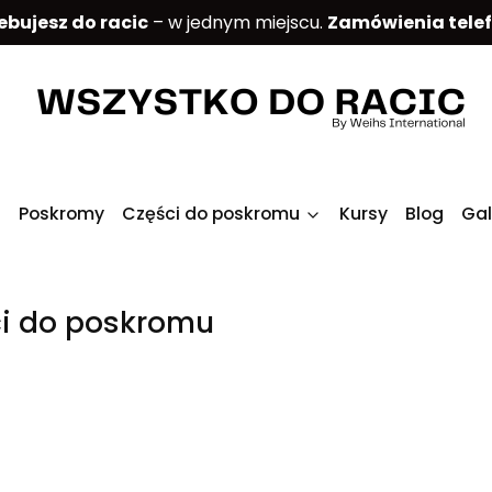
ebujesz do racic
– w jednym miejscu.
Zamówienia tele
Poskromy
Części do poskromu
Kursy
Blog
Gal
i do poskromu
produktów