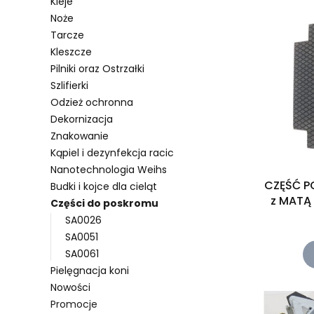
Kleje
Noże
Tarcze
Kleszcze
Pilniki oraz Ostrzałki
Szlifierki
Odzież ochronna
Dekornizacja
Znakowanie
Kąpiel i dezynfekcja racic
Nanotechnologia Weihs
CZĘŚĆ 
Budki i kojce dla cieląt
Części do poskromu
SA0026
SA0051
SA0061
Pielęgnacja koni
Nowości
Promocje