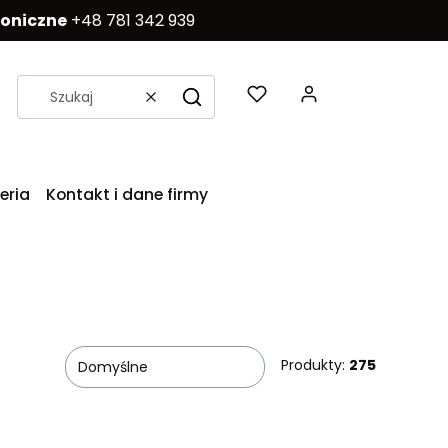
foniczne
+48 781 342 939
Produkty w k
Wyczyść
Szukaj
eria
Kontakt i dane firmy
Produkty:
275
Domyślne