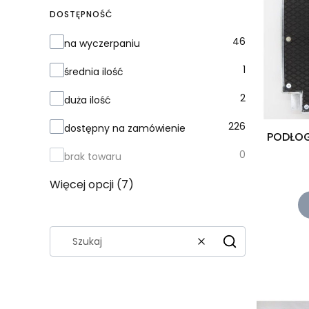
DOSTĘPNOŚĆ
Dostępność
46
na wyczerpaniu
1
średnia ilość
2
duża ilość
226
dostępny na zamówienie
PODŁOG
0
brak towaru
Więcej opcji (7)
Wyczyść
Szukaj