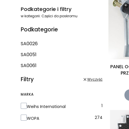
Koniec menu
Podkategorie i filtry
w kategorii: Części do poskromu
Podkategorie
SA0026
SA0051
SA0061
PANEL 
PRZ
Filtry
Wyczyść
MARKA
Marka
1
Weihs International
274
WOPA